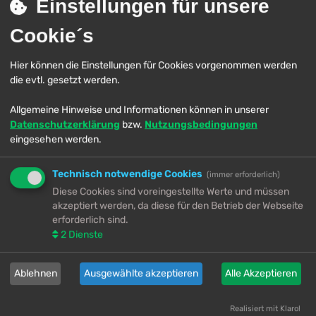
Einstellungen für unsere
sein.
Cookie´s
Benutzername:
Hier können die Einstellungen für Cookies vorgenommen werden
Passwort:
die evtl. gesetzt werden.
Ich habe mein Passwort vergessen
Allgemeine Hinweise und Informationen können in unserer
Die Aktivierungs-E-Mail erneut senden
Datenschutzerklärung
bzw.
Nutzungsbedingungen
Angemeldet bleiben
eingesehen werden.
Meinen Online-Status während dieser Sitzung verbergen
Technisch notwendige Cookies
(immer erforderlich)
Diese Cookies sind voreingestellte Werte und müssen
akzeptiert werden, da diese für den Betrieb der Webseite
Registrieren
erforderlich sind.
Du musst in diesem Forum registriert sein, um dich anmelden zu können. Die
2
Dienste
Registrierung ist in wenigen Augenblicken erledigt und ermöglicht dir, auf
weitere Funktionen zuzugreifen. Die Board-Administration kann registrierten
Benutzern auch zusätzliche Berechtigungen zuweisen. Beachte bitte unsere
Nutzungsbedingungen und die verwandten Regelungen, bevor du dich
Ablehnen
Ausgewählte akzeptieren
Alle Akzeptieren
registrierst. Bitte beachte auch die jeweiligen Forenregeln, wenn du dich in
diesem Board bewegst.
Realisiert mit Klaro!
Nutzungsbedingungen
|
Datenschutzerklärung