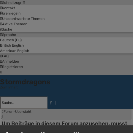
Schnellzugriff
Kontakt
Forenregeln
Unbeantwortete Themen
Aktive Themen
Suche
Sprache
Deutsch (Du)
British English
American English
FAQ
Anmelden
Registrieren
Stormdragons
Zum Inhalt
Erweiterte
Suche
Suche
Foren-Übersicht
Suche
Um Beiträge in diesem Forum anzusehen, musst
du auf diesem Board registriert und angemeldet