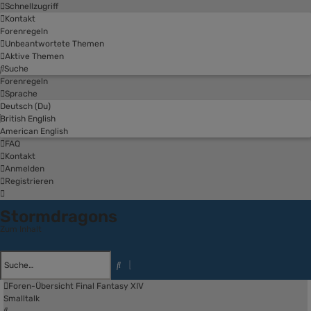
Schnellzugriff
Kontakt
Forenregeln
Unbeantwortete Themen
Aktive Themen
Suche
Forenregeln
Sprache
Deutsch (Du)
British English
American English
FAQ
Kontakt
Anmelden
Registrieren
Stormdragons
Zum Inhalt
Erweiterte
Suche
Suche
Foren-Übersicht
Final Fantasy XIV
Smalltalk
Suche