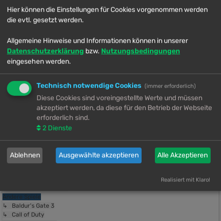
Hier können die Einstellungen für Cookies vorgenommen werden
die evtl. gesetzt werden.
Allgemeine Hinweise und Informationen können in unserer
1 Thema • Seite
1
von
1
Datenschutzerklärung
bzw.
Nutzungsbedingungen
Zurück zur Foren-Übersicht
eingesehen werden.
Gehe zu
Lobby
↳ Forenregeln
Technisch notwendige Cookies
(immer erforderlich)
↳ Neuigkeiten- & Ankündigungen
Diese Cookies sind voreingestellte Werte und müssen
↳ Fragen- & Verbesserungsvorschläge
akzeptiert werden, da diese für den Betrieb der Webseite
↳ Intro Corner
↳ Lounge
erforderlich sind.
↳ Geburtstage
2
Dienste
↳ Spam- & Forenspiele
Final Fantasy XIV
↳ Smalltalk
Ablehnen
Ausgewählte akzeptieren
Alle Akzeptieren
↳ iRant
↳ Galerien
↳ Orinnas Ordner
Realisiert mit Klaro!
↳ Ausschließlich NPCs
Andere Spiele
↳ Baldur's Gate 3
↳ Call of Duty