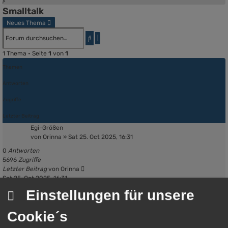
Smalltalk
Neues Thema
Erweiterte
Suche
Suche
1 Thema • Seite
1
von
1
Themen
Antworten
Zugriffe
Letzter Beitrag
Egi-Größen
von
Orinna
»
Sat 25. Oct 2025, 16:31
0
Antworten
5696
Zugriffe
Letzter Beitrag
von
Orinna
Sat 25. Oct 2025, 16:31
Neues Thema
Einstellungen für unsere
Anzeigen:
Sortiere nach:
Richtung:
Cookie´s