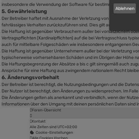
insbesondere die Verwendung der Software für bestimmte Zwecke nich
Ablehnen
5. Gewährleistung
Der Betreiber haftet mit Ausnahme der Verletzung von Leben, Körper u
fahrlässiges Verhalten zurückzuführen sind. Dies gilt auch für mitt
Die Haftung ist gegenüber Verbrauchern außer bei vorsätzlichem oder
Vertragspflichten (Kardinalpflichten) auf die bei Vertragsschluss t
auch für mittelbare Folgeschäden wie insbesondere entgangenen Ge
Die Haftung ist gegenüber Unternehmern außer bei der Verletzung von
typischerweise vorhersehbaren Schäden und im Übrigen der Höhe nac
Die Haftungsbegrenzung der Absätze a bis c gilt sinngemäß auch zugun
Ansprüche für eine Haftung aus zwingendem nationalem Recht bleibe
6. Änderungsvorbehalt
Der Betreiber ist berechtigt, die Nutzungsbedingungen und die Datens
Der Nutzer ist berechtigt, den Änderungen zu widersprechen. Im Fall
Die Änderungen gelten als anerkannt und verbindlich, wenn der Nutz
Informationen über den Umgang mit deinen persönlichen Daten sind i
Foren-Übersicht
Kontakt
Alle Zeiten sind
UTC+02:00
Cookie-Einstellungen
Alle Cookies löschen