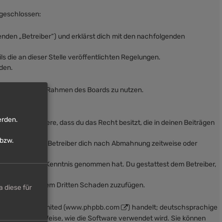
 geschlossen:
enden „Betreiber“) und erklärst dich mit den nachfolgenden
s die an dieser Stelle veröffentlichten Regelungen.
den.
deinen Beitrag im Rahmen des Boards zu nutzen.
erden.
lärst insbesondere, dass du das Recht besitzt, die in deinen Beiträgen
bzw.
Regeln kann der Betreiber dich nach Abmahnung zeitweise oder
 die er nicht zur Kenntnis genommen hat. Du gestattest dem Betreiber,
etreiber oder einem Dritten Schaden zuzufügen.
 diese für
e von phpBB Limited (
www.phpbb.com
) handelt; deutschsprachige
auf die Art und Weise, wie die Software verwendet wird. Sie können