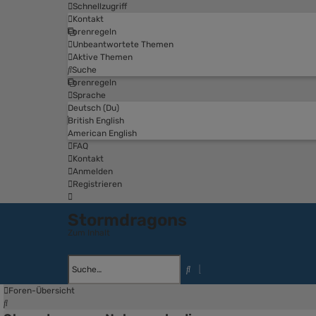
Schnellzugriff
Kontakt
Forenregeln
Unbeantwortete Themen
Aktive Themen
Suche
Forenregeln
Sprache
Deutsch (Du)
British English
American English
FAQ
Kontakt
Anmelden
Registrieren
Stormdragons
Zum Inhalt
Erweiterte
Suche
Suche
Foren-Übersicht
Suche