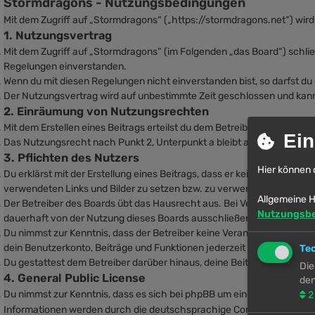
Stormdragons - Nutzungsbedingungen
Mit dem Zugriff auf „Stormdragons“ („https://stormdragons.net“) wir
1. Nutzungsvertrag
Mit dem Zugriff auf „Stormdragons“ (im Folgenden „das Board“) schli
Regelungen einverstanden.
Wenn du mit diesen Regelungen nicht einverstanden bist, so darfst du 
Der Nutzungsvertrag wird auf unbestimmte Zeit geschlossen und kann 
2. Einräumung von Nutzungsrechten
Mit dem Erstellen eines Beitrags erteilst du dem Betreiber ein einfac
Ein
Das Nutzungsrecht nach Punkt 2, Unterpunkt a bleibt auch nach Kün
3. Pflichten des Nutzers
Hier können 
Du erklärst mit der Erstellung eines Beitrags, dass er keine Inhalte en
verwendeten Links und Bilder zu setzen bzw. zu verwenden.
Allgemeine H
Der Betreiber des Boards übt das Hausrecht aus. Bei Verstößen gege
Nutzungsb
dauerhaft von der Nutzung dieses Boards ausschließen und dir ein Hau
Du nimmst zur Kenntnis, dass der Betreiber keine Verantwortung für die
dein Benutzerkonto, Beiträge und Funktionen jederzeit zu löschen ode
Te
Du gestattest dem Betreiber darüber hinaus, deine Beiträge abzuänder
Die
4. General Public License
den
Du nimmst zur Kenntnis, dass es sich bei phpBB um eine unter der „
GN
2
Informationen werden durch die deutschsprachige Community unter