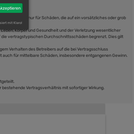
Akzeptieren
nalpflichten) nur für Schäden, die auf ein vorsätzliches oder grob
siert mit Klaro!
n Leben, Körper und Gesundheit und der Verletzung wesentlicher
 die vertragstypischen Durchschnittsschäden begrenzt. Dies gilt
gem Verhalten des Betreibers auf die bei Vertragsschluss
lt auch für mittelbare Schäden, insbesondere entgangenen Gewinn.
geteilt.
 bestehende Vertragsverhältnis mit sofortiger Wirkung.