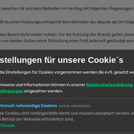
d zwischen dir und dem Betreiber ein Vertrag mit folgenden Regelungen
eßt du einen Nutzungsvertrag mit dem Betreiber des Boards ab (im Folg
das Board nicht weiter nutzen. Für die Nutzung des Boards gelten jeweil
von beiden Seiten ohne Einhaltung einer Frist jederzeit gekündigt wer
hes, zeitlich und räumlich unbeschränktes und unentgeltliches Recht, 
stellungen für unsere Cookie´s
digung des Nutzungsvertrages bestehen.
die Einstellungen für Cookies vorgenommen werden die evtl. gesetzt w
thält, die gegen geltendes Recht oder die guten Sitten verstoßen. Du erk
inweise und Informationen können in unserer
Datenschutzerklärung
n diese Nutzungsbedingungen oder anderer im Board veröffentlichten 
edingungen
eingesehen werden.
sverbot erteilen.
 Inhalte von Beiträgen übernimmt, die er nicht selbst erstellt hat oder
r zu sperren.
chnisch notwendige Cookies
(immer erforderlich)
n, sofern sie gegen o. g. Regeln verstoßen oder geeignet sind, dem B
se Cookies sind voreingestellte Werte und müssen akzeptiert werden, da
 Betrieb der Webseite erforderlich sind.
U General Public License v2
“ (GPL) bereitgestellten Foren-Softwar
Dienste
www.phpbb.de
zur Verfügung gestellt. Beide haben keinen Einfluss 