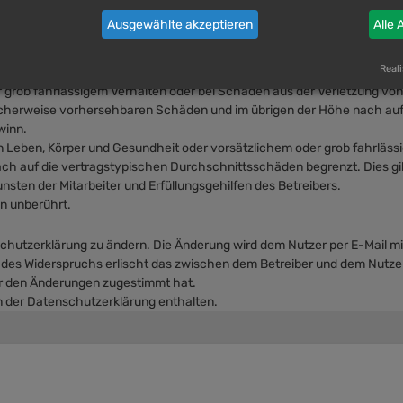
t untersagen oder auf Inhalte fremder Foren Einfluss nehmen.
Ausgewählte akzeptieren
Alle 
nd Gesundheit und der Verletzung wesentlicher Vertragspflichten (Kardi
Reali
elbare Folgeschäden wie insbesondere entgangenen Gewinn.
 grob fahrlässigem Verhalten oder bei Schäden aus der Verletzung vo
ypischerweise vorhersehbaren Schäden und im übrigen der Höhe nach auf
winn.
 Leben, Körper und Gesundheit oder vorsätzlichem oder grob fahrlässi
h auf die vertragstypischen Durchschnittsschäden begrenzt. Dies gi
sten der Mitarbeiter und Erfüllungsgehilfen des Betreibers.
n unberührt.
chutzerklärung zu ändern. Die Änderung wird dem Nutzer per E-Mail mit
e des Widerspruchs erlischt das zwischen dem Betreiber und dem Nutzer
er den Änderungen zugestimmt hat.
n der Datenschutzerklärung enthalten.