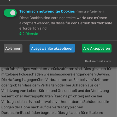
„
GNU General Public License v2
“ (GPL) bereitgestellten Foren-
Software von phpBB Limited (
www.phpbb.com
) handelt;
Technisch notwendige Cookies
(immer erforderlich)
deutschsprachige Informationen werden durch die
Diese Cookies sind voreingestellte Werte und müssen
deutschsprachige Community unter
www.phpbb.de
zur
akzeptiert werden, da diese für den Betrieb der Webseite
Verfügung gestellt. Beide haben keinen Einfluss auf die Art und Weise,
erforderlich sind.
wie die Software verwendet wird. Sie können insbesondere die
2
Dienste
Verwendung der Software für bestimmte Zwecke nicht untersagen
oder auf Inhalte fremder Foren Einfluss nehmen.
5. Gewährleistung
Ablehnen
Ausgewählte akzeptieren
Alle Akzeptieren
Der Betreiber haftet mit Ausnahme der Verletzung von Leben, Körper
und Gesundheit und der Verletzung wesentlicher Vertragspflichten
Realisiert mit Klaro!
(Kardinalpflichten) nur für Schäden, die auf ein vorsätzliches oder
grob fahrlässiges Verhalten zurückzuführen sind. Dies gilt auch für
mittelbare Folgeschäden wie insbesondere entgangenen Gewinn.
Die Haftung ist gegenüber Verbrauchern außer bei vorsätzlichem
oder grob fahrlässigem Verhalten oder bei Schäden aus der
Verletzung von Leben, Körper und Gesundheit und der Verletzung
wesentlicher Vertragspflichten (Kardinalpflichten) auf die bei
Vertragsschluss typischerweise vorhersehbaren Schäden und im
übrigen der Höhe nach auf die vertragstypischen
Durchschnittsschäden begrenzt. Dies gilt auch für mittelbare