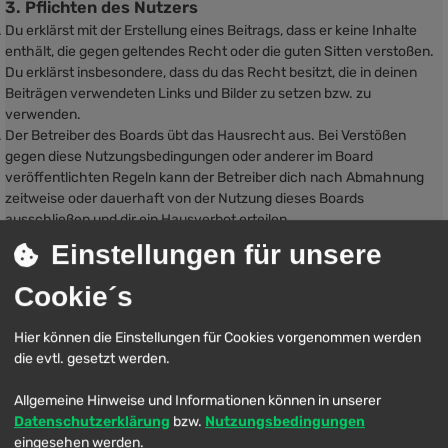
3. Pflichten des Nutzers
Du erklärst mit der Erstellung eines Beitrags, dass er keine Inhalte
enthält, die gegen geltendes Recht oder die guten Sitten verstoßen.
Du erklärst insbesondere, dass du das Recht besitzt, die in deinen
Beiträgen verwendeten Links und Bilder zu setzen bzw. zu
verwenden.
Der Betreiber des Boards übt das Hausrecht aus. Bei Verstößen
gegen diese Nutzungsbedingungen oder anderer im Board
veröffentlichten Regeln kann der Betreiber dich nach Abmahnung
zeitweise oder dauerhaft von der Nutzung dieses Boards
ausschließen und dir ein Hausverbot erteilen.
Du nimmst zur Kenntnis, dass der Betreiber keine Verantwortung für
Einstellungen für unsere
die Inhalte von Beiträgen übernimmt, die er nicht selbst erstellt hat
oder die er nicht zur Kenntnis genommen hat. Du gestattest dem
Cookie´s
Betreiber, dein Benutzerkonto, Beiträge und Funktionen jederzeit zu
löschen oder zu sperren.
Hier können die Einstellungen für Cookies vorgenommen werden
Du gestattest dem Betreiber darüber hinaus, deine Beiträge
die evtl. gesetzt werden.
abzuändern, sofern sie gegen o. g. Regeln verstoßen oder geeignet
sind, dem Betreiber oder einem Dritten Schaden zuzufügen.
Allgemeine Hinweise und Informationen können in unserer
4. General Public License
Datenschutzerklärung
bzw.
Nutzungsbedingungen
Du nimmst zur Kenntnis, dass es sich bei phpBB um eine unter der
eingesehen werden.