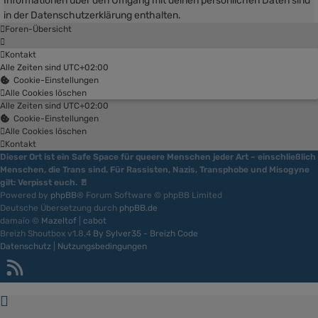
Informationen über den Umgang mit deinen persönlichen Daten sind
in der Datenschutzerklärung enthalten.
Foren-Übersicht
Kontakt
Alle Zeiten sind
UTC+02:00
Cookie-Einstellungen
Alle Cookies löschen
Alle Zeiten sind
UTC+02:00
Cookie-Einstellungen
Alle Cookies löschen
Kontakt
Dieser Ort ist ein Safe Space für queere Menschen jeder Art – einschließlich
Menschen, die Trans sind. Für Rassisten, Nazis, Transphobe und Misogyne
gilt: Verpisst euch. 🚪
Powered by
phpBB
® Forum Software © phpBB Limited
Deutsche Übersetzung durch
phpBB.de
damaïo ©
Mazeltof
|
cabot
Breizh Shoutbox v1.8.4
By Sylver35 - Breizh Code
Datenschutz
|
Nutzungsbedingungen