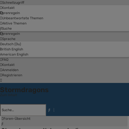
Schnellzugriff
Kontakt
Forenregeln
Unbeantwortete Themen
Aktive Themen
Suche
Forenregeln
Sprache
Deutsch (Du)
British English
American English
FAQ
Kontakt
Anmelden
Registrieren
Stormdragons
Zum Inhalt
Erweiterte
Suche
Suche
Foren-Übersicht
Suche