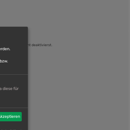
chen“ unten nicht deaktivierst.
erden.
bzw.
 diese für
Akzeptieren