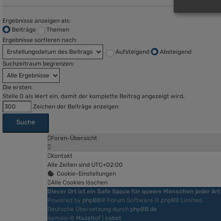
Ergebnisse anzeigen als:
Beiträge
Themen
Ergebnisse sortieren nach:
Aufsteigend
Absteigend
Suchzeitraum begrenzen:
Die ersten:
Stelle 0 als Wert ein, damit der komplette Beitrag angezeigt wird.
Zeichen der Beiträge anzeigen
Foren-Übersicht
Kontakt
Alle Zeiten sind
UTC+02:00
Cookie-Einstellungen
Alle Cookies löschen
Dieser Ort ist ein Safe Space für queere Menschen jeder Art
Powered by
phpBB
® Forum Software © phpBB Limited
Deutsche Übersetzung durch
phpBB.de
damaïo ©
Mazeltof
|
cabot