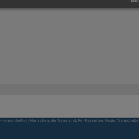
Reali
 – einschließlich Menschen, die Trans sind. Für Rassisten, Nazis, Transphobe 