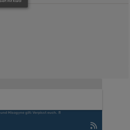
siert mit Klaro!
und Misogyne gilt: Verpisst euch. 🚪