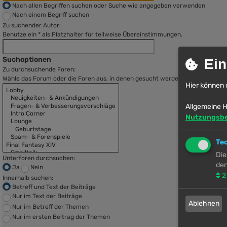
Nach allen Begriffen suchen oder Suche wie angegeben verwenden
Nach einem Begriff suchen
Zu suchender Autor:
Benutze ein * als Platzhalter für teilweise Übereinstimmungen.
Suchoptionen
Ein
Zu durchsuchende Foren:
Wähle das Forum oder die Foren aus, in denen gesucht werden soll. Unterfore
Hier können 
Allgemeine H
Nutzungsb
Te
Die
Unterforen durchsuchen:
den
Ja
Nein
2
Innerhalb suchen:
Betreff und Text der Beiträge
Nur im Text der Beiträge
Ablehnen
Nur im Betreff der Themen
Nur im ersten Beitrag der Themen