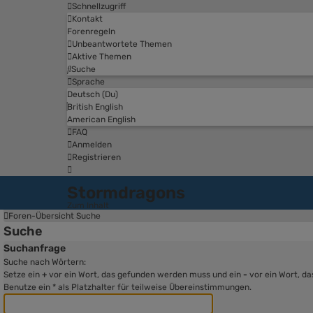
Schnellzugriff
Kontakt
Forenregeln
Unbeantwortete Themen
Aktive Themen
Suche
Sprache
Deutsch (Du)
British English
American English
FAQ
Anmelden
Registrieren
Stormdragons
Zum Inhalt
Foren-Übersicht
Suche
Suche
Suchanfrage
Suche nach Wörtern:
Setze ein
+
vor ein Wort, das gefunden werden muss und ein
-
vor ein Wort, d
Benutze ein * als Platzhalter für teilweise Übereinstimmungen.