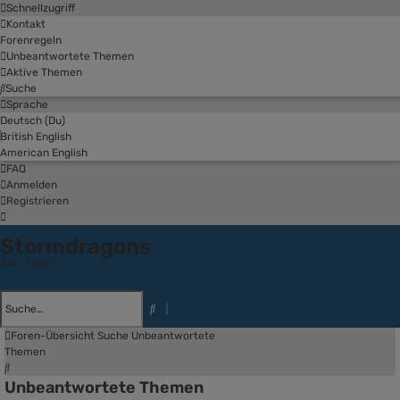
Schnellzugriff
Kontakt
Forenregeln
Unbeantwortete Themen
Aktive Themen
Suche
Sprache
Deutsch (Du)
British English
American English
FAQ
Anmelden
Registrieren
Stormdragons
Zum Inhalt
Erweiterte
Suche
Suche
Foren-Übersicht
Suche
Unbeantwortete
Themen
Suche
Unbeantwortete Themen