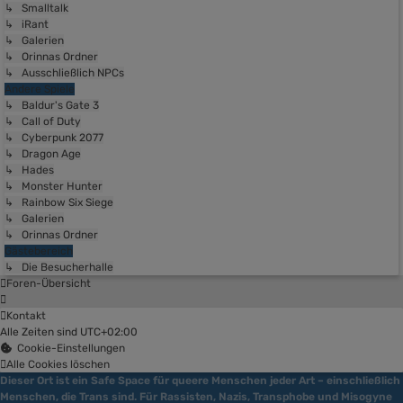
↳ Smalltalk
↳ iRant
↳ Galerien
↳ Orinnas Ordner
↳ Ausschließlich NPCs
Andere Spiele
↳ Baldur's Gate 3
↳ Call of Duty
↳ Cyberpunk 2077
↳ Dragon Age
↳ Hades
↳ Monster Hunter
↳ Rainbow Six Siege
↳ Galerien
↳ Orinnas Ordner
Gästebereich
↳ Die Besucherhalle
Foren-Übersicht
Kontakt
Alle Zeiten sind
UTC+02:00
Cookie-Einstellungen
Alle Cookies löschen
Dieser Ort ist ein Safe Space für queere Menschen jeder Art – einschließlich
Menschen, die Trans sind. Für Rassisten, Nazis, Transphobe und Misogyne