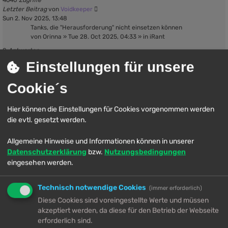
4640
Zugriffe
Letzter Beitrag
von
Voidkeeper
Sun 2. Nov 2025, 13:48
Tanks, die "Herausforderung" nicht einsetzen können
von
Orinna
»
Tue 28. Oct 2025, 04:33
» in
iRant
0
Antworten
9609
Zugriffe
Einstellungen für unsere
Letzter Beitrag
von
Orinna
Tue 28. Oct 2025, 04:33
Cookie´s
Neue Plugins
von
Voidkeeper
»
Sun 26. Oct 2025, 13:44
» in
Neuigkeiten- &
Ankündigungen
Hier können die Einstellungen für Cookies vorgenommen werden
0
Antworten
die evtl. gesetzt werden.
4253
Zugriffe
Letzter Beitrag
von
Voidkeeper
Allgemeine Hinweise und Informationen können in unserer
Sun 26. Oct 2025, 13:44
[Sammelthread] Eigene Rangtitel
Datenschutzerklärung
bzw.
Nutzungsbedingungen
von
Voidkeeper
»
Sat 25. Oct 2025, 19:02
» in
Fragen- &
eingesehen werden.
Verbesserungsvorschläge
0
Antworten
Technisch notwendige Cookies
3649
Zugriffe
(immer erforderlich)
Letzter Beitrag
von
Voidkeeper
Diese Cookies sind voreingestellte Werte und müssen
Sat 25. Oct 2025, 19:02
akzeptiert werden, da diese für den Betrieb der Webseite
Egi-Größen
erforderlich sind.
von
Orinna
»
Sat 25. Oct 2025, 16:31
» in
Smalltalk