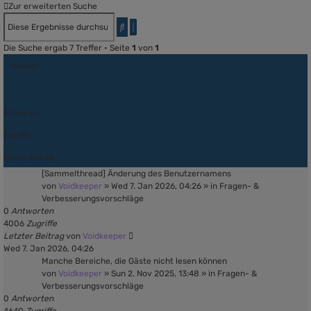
Zur erweiterten Suche
Erweiterte
Suche
Suche
Die Suche ergab 7 Treffer • Seite
1
von
1
Themen
Antworten
Zugriffe
Letzter Beitrag
[Sammelthread] Änderung des Benutzernamens
von
Voidkeeper
»
Wed 7. Jan 2026, 04:26
» in
Fragen- &
Verbesserungsvorschläge
0
Antworten
4006
Zugriffe
Letzter Beitrag
von
Voidkeeper
Wed 7. Jan 2026, 04:26
Manche Bereiche, die Gäste nicht lesen können
von
Voidkeeper
»
Sun 2. Nov 2025, 13:48
» in
Fragen- &
Verbesserungsvorschläge
0
Antworten