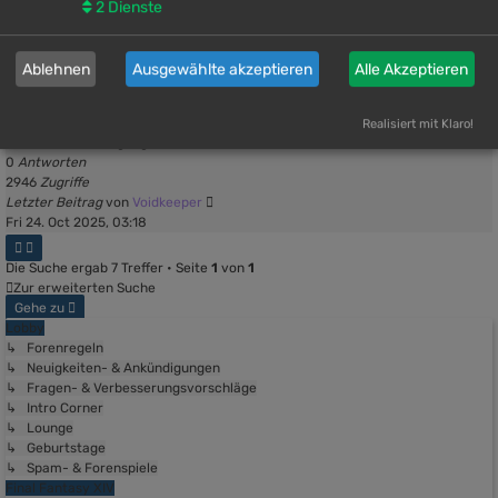
2
Dienste
0
Antworten
5695
Zugriffe
Letzter Beitrag
von
Orinna
Ablehnen
Ausgewählte akzeptieren
Alle Akzeptieren
Sat 25. Oct 2025, 16:31
Credits
von
Voidkeeper
»
Fri 24. Oct 2025, 03:18
» in
Neuigkeiten- &
Realisiert mit Klaro!
Ankündigungen
0
Antworten
2946
Zugriffe
Letzter Beitrag
von
Voidkeeper
Fri 24. Oct 2025, 03:18
Die Suche ergab 7 Treffer • Seite
1
von
1
Zur erweiterten Suche
Gehe zu
Lobby
↳ Forenregeln
↳ Neuigkeiten- & Ankündigungen
↳ Fragen- & Verbesserungsvorschläge
↳ Intro Corner
↳ Lounge
↳ Geburtstage
↳ Spam- & Forenspiele
Final Fantasy XIV