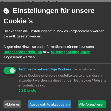
Die Suche ergab 0 Treffer • Seite
1
von
1
Es wurden keine passenden Ergebnisse gefunden.
Einstellungen für unsere
Die Suche ergab 0 Treffer • Seite
1
von
1
Cookie´s
Zur erweiterten Suche
Gehe zu
Lobby
Hier können die Einstellungen für Cookies vorgenommen werden
↳ Forenregeln
die evtl. gesetzt werden.
↳ Neuigkeiten- & Ankündigungen
↳ Fragen- & Verbesserungsvorschläge
Allgemeine Hinweise und Informationen können in unserer
↳ Intro Corner
↳ Lounge
Datenschutzerklärung
bzw.
Nutzungsbedingungen
↳ Geburtstage
eingesehen werden.
↳ Spam- & Forenspiele
Final Fantasy XIV
Technisch notwendige Cookies
↳ Smalltalk
(immer erforderlich)
↳ iRant
Diese Cookies sind voreingestellte Werte und müssen
↳ Galerien
akzeptiert werden, da diese für den Betrieb der Webseite
↳ Orinnas Ordner
erforderlich sind.
↳ Ausschließlich NPCs
2
Dienste
Andere Spiele
↳ Baldur's Gate 3
↳ Call of Duty
Ablehnen
Ausgewählte akzeptieren
Alle Akzeptieren
↳ Cyberpunk 2077
↳ Dragon Age