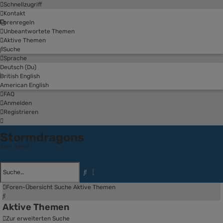
Schnellzugriff
Kontakt
Forenregeln
Unbeantwortete Themen
Aktive Themen
Suche
Sprache
Deutsch (Du)
British English
American English
FAQ
Anmelden
Registrieren
Stormdragons
Zum Inhalt
Erweiterte
Suche
Suche
Foren-Übersicht
Suche
Aktive Themen
Suche
Aktive Themen
Zur erweiterten Suche