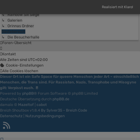
↳ Hades
Realisiert mit Klaro!
↳ Monster Hunter
↳ Rainbow Six Siege
↳ Galerien
↳ Orinnas Ordner
Gästebereich
↳ Die Besucherhalle
Foren-Übersicht
Kontakt
Alle Zeiten sind
UTC+02:00
Cookie-Einstellungen
Alle Cookies löschen
Dieser Ort ist ein Safe Space für queere Menschen jeder Art – einschließlich
Menschen, die Trans sind. Für Rassisten, Nazis, Transphobe und Misogyne
gilt: Verpisst euch. 🚪
Powered by
phpBB
® Forum Software © phpBB Limited
Deutsche Übersetzung durch
phpBB.de
damaïo ©
Mazeltof
|
cabot
Breizh Shoutbox v1.8.4
By Sylver35 - Breizh Code
Datenschutz
|
Nutzungsbedingungen