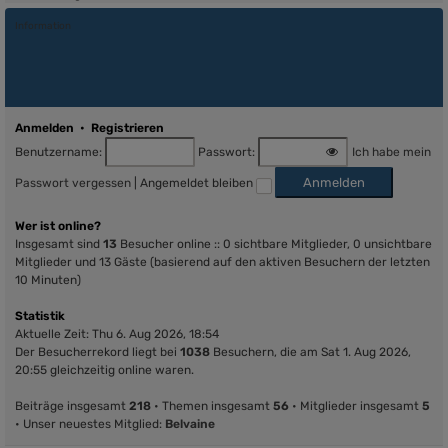
Information
Anmelden
•
Registrieren
Benutzername:
Passwort:
Ich habe mein
Passwort vergessen
|
Angemeldet bleiben
Wer ist online?
Insgesamt sind
13
Besucher online :: 0 sichtbare Mitglieder, 0 unsichtbare
Mitglieder und 13 Gäste (basierend auf den aktiven Besuchern der letzten
10 Minuten)
Statistik
Aktuelle Zeit: Thu 6. Aug 2026, 18:54
Der Besucherrekord liegt bei
1038
Besuchern, die am Sat 1. Aug 2026,
20:55 gleichzeitig online waren.
Beiträge insgesamt
218
• Themen insgesamt
56
• Mitglieder insgesamt
5
• Unser neuestes Mitglied:
Belvaine