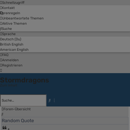
Schnellzugriff
Kontakt
Forenregeln
Unbeantwortete Themen
Aktive Themen
Suche
Sprache
Deutsch (Du)
British English
American English
FAQ
Anmelden
Registrieren
Stormdragons
Zum Inhalt
Erweiterte
Suche
Suche
Foren-Übersicht
Suche
Random Quote
•