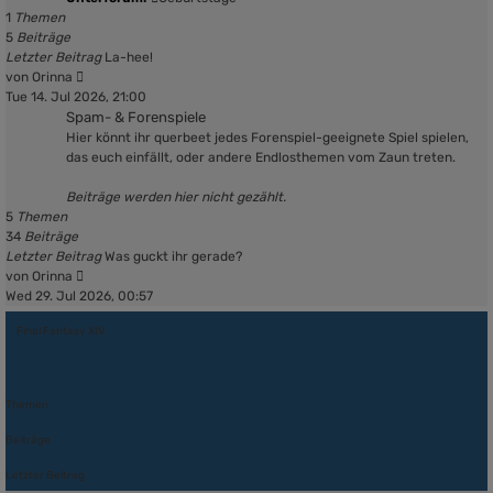
1
Themen
5
Beiträge
Letzter Beitrag
La-hee!
Neuester
von
Orinna
Beitrag
Tue 14. Jul 2026, 21:00
Spam- & Forenspiele
Hier könnt ihr querbeet jedes Forenspiel-geeignete Spiel spielen,
das euch einfällt, oder andere Endlosthemen vom Zaun treten.
Beiträge werden hier nicht gezählt.
5
Themen
34
Beiträge
Letzter Beitrag
Was guckt ihr gerade?
Neuester
von
Orinna
Beitrag
Wed 29. Jul 2026, 00:57
Final Fantasy XIV
Themen
Beiträge
Letzter Beitrag