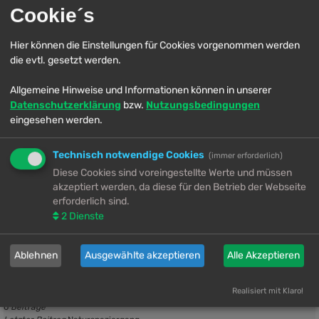
Cookie´s
Hier können die Einstellungen für Cookies vorgenommen werden
die evtl. gesetzt werden.
Allgemeine Hinweise und Informationen können in unserer
Datenschutzerklärung
bzw.
Nutzungsbedingungen
eingesehen werden.
1
Themen
1
Beiträge
Letzter Beitrag
Tanks, die "Herausforderung" …
Technisch notwendige Cookies
(immer erforderlich)
Neuester
von
Orinna
Diese Cookies sind voreingestellte Werte und müssen
Beitrag
Tue 28. Oct 2025, 04:33
akzeptiert werden, da diese für den Betrieb der Webseite
Galerien
erforderlich sind.
/gpose aktiviert!
2
Dienste
Möchtest du deine eigene Galerie haben? Dann erstelle einen neuen
Thread im Bereich
Fragen & Verbesserungsvorschläge
und frage
Ablehnen
Ausgewählte akzeptieren
Alle Akzeptieren
dort nach. Teile uns auch mit, welche Unterkategorien du gerne
hättest, falls du welche haben möchtest.
Unterforum:
Orinnas Ordner
Realisiert mit Klaro!
6
Themen
6
Beiträge