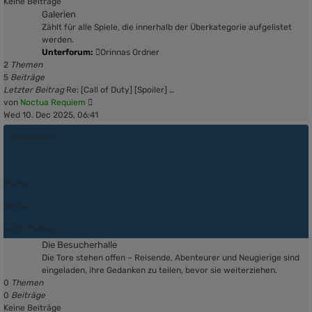
Keine Beiträge
Galerien
Zählt für alle Spiele, die innerhalb der Überkategorie aufgelistet
werden.
Unterforum:
Orinnas Ordner
2
Themen
5
Beiträge
Letzter Beitrag
Re: [Call of Duty] [Spoiler] …
Neuester
von
Noctua Requiem
Beitrag
Wed 10. Dec 2025, 06:41
Gästebereich
Themen
Beiträge
Letzter Beitrag
Die Besucherhalle
Die Tore stehen offen – Reisende, Abenteurer und Neugierige sind
eingeladen, ihre Gedanken zu teilen, bevor sie weiterziehen.
0
Themen
0
Beiträge
Keine Beiträge