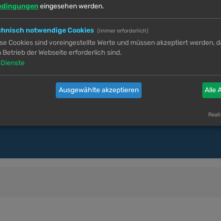
se hast du bei der Registrierung angegeben oder nachträglich in deinem persönl
edingungen
eingesehen werden.
chnisch notwendige Cookies
(immer erforderlich)
se Cookies sind voreingestellte Werte und müssen akzeptiert werden, da
 Betrieb der Webseite erforderlich sind.
Dienste
Ausgewählte akzeptieren
Alle 
 – einschließlich Menschen, die Trans sind. Für Rassisten, Nazis, Transphobe 
Reali