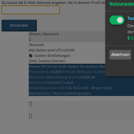
Du musst die E-Mail-Adresse angeben, die in deinem Profil hinterlegt ist. Die
Nutzungsb
Te
Die
den
Foren-Übersicht
2
Kontakt
Alle Zeiten sind
UTC+02:00
Ablehnen
Cookie-Einstellungen
Alle Cookies löschen
Dieser Ort ist ein Safe Space für queere Menschen jeder Art
Powered by
phpBB
® Forum Software © phpBB Limited
Deutsche Übersetzung durch
phpBB.de
damaïo ©
Mazeltof
|
cabot
Breizh Shoutbox v1.8.4
By Sylver35 - Breizh Code
Datenschutz
|
Nutzungsbedingungen