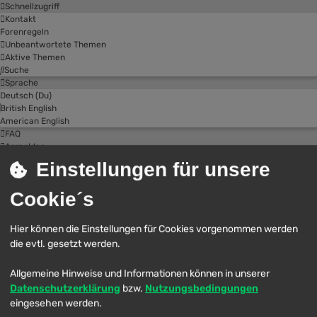
Schnellzugriff
Kontakt
Forenregeln
Unbeantwortete Themen
Aktive Themen
Suche
Sprache
Deutsch (Du)
British English
American English
FAQ
Anmelden
Registrieren
Einstellungen für unsere
Stormdragons
Cookie´s
Zum Inhalt
Hier können die Einstellungen für Cookies vorgenommen werden
Erweiterte
Suche
die evtl. gesetzt werden.
Suche
Foren-Übersicht
Allgemeine Hinweise und Informationen können in unserer
Suche
Datenschutzerklärung
bzw.
Nutzungsbedingungen
Alle Cookies löschen
eingesehen werden.
Bist du dir sicher, dass du alle Cookies des Boards löschen möchtest?