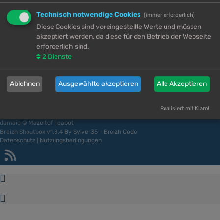
Technisch notwendige Cookies
(immer erforderlich)
Foren-Übersicht
Diese Cookies sind voreingestellte Werte und müssen
akzeptiert werden, da diese für den Betrieb der Webseite
Kontakt
erforderlich sind.
Alle Zeiten sind
UTC+02:00
2
Dienste
Cookie-Einstellungen
Alle Cookies löschen
Dieser Ort ist ein Safe Space für queere Menschen jeder Art – einschließlich
Ablehnen
Ausgewählte akzeptieren
Alle Akzeptieren
Menschen, die Trans sind. Für Rassisten, Nazis, Transphobe und Misogyne
gilt: Verpisst euch. 🚪
Powered by
phpBB
® Forum Software © phpBB Limited
Realisiert mit Klaro!
Deutsche Übersetzung durch
phpBB.de
damaïo ©
Mazeltof
|
cabot
Breizh Shoutbox v1.8.4
By Sylver35 - Breizh Code
Datenschutz
|
Nutzungsbedingungen