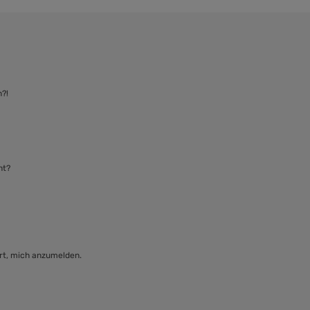
n?!
ht?
ert, mich anzumelden.