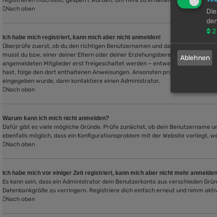
registrieren möchtest, gesperrt wurden. Um Hilfe zu erhalten, wende dich an 
Nach oben
Die
den
2
Ich habe mich registriert, kann mich aber nicht anmelden!
Überprüfe zuerst, ob du den richtigen Benutzernamen und das richtige Passw
musst du bzw. einer deiner Eltern oder deiner Erziehungsberechtigten den Anwe
Ablehnen
angemeldeten Mitglieder erst freigeschaltet werden – entweder musst du dies se
hast, folge den dort enthaltenen Anweisungen. Ansonsten prüfe, ob du deine E
eingegeben wurde, dann kontaktiere einen Administrator.
Nach oben
Warum kann ich mich nicht anmelden?
Dafür gibt es viele mögliche Gründe. Prüfe zunächst, ob dein Benutzername und
ebenfalls möglich, dass ein Konfigurationsproblem mit der Website vorliegt, w
Nach oben
Ich habe mich vor einiger Zeit registriert, kann mich aber nicht mehr anmelde
Es kann sein, dass ein Administrator dein Benutzerkonto aus verschieden Grün
Datenbankgröße zu verringern. Registriere dich einfach erneut und nimm aktiv
Nach oben