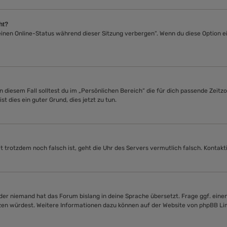
ht?
Meinen Online-Status während dieser Sitzung verbergen“. Wenn du diese Option 
 diesem Fall solltest du im „Persönlichen Bereich“ die für dich passende Zeitzon
t dies ein guter Grund, dies jetzt zu tun.
Zeit trotzdem noch falsch ist, geht die Uhr des Servers vermutlich falsch. Kont
der niemand hat das Forum bislang in deine Sprache übersetzt. Frage ggf. einen
etzen würdest. Weitere Informationen dazu können auf der Website von
phpBB Li