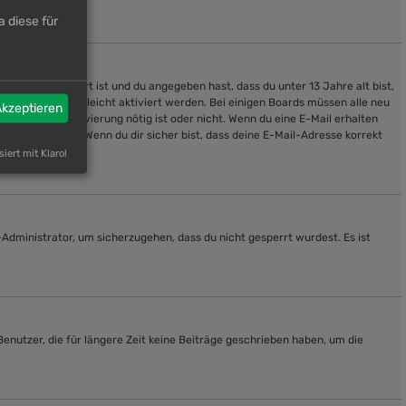
 diese für
enn
COPPA
aktiviert ist und du angegeben hast, dass du unter 13 Jahre alt bist,
enutzerkonto vielleicht aktiviert werden. Bei einigen Boards müssen alle neu
Akzeptieren
lt, ob eine Aktivierung nötig ist oder nicht. Wenn du eine E-Mail erhalten
ockiert wurde. Wenn du dir sicher bist, dass deine E-Mail-Adresse korrekt
siert mit Klaro!
-Administrator, um sicherzugehen, dass du nicht gesperrt wurdest. Es ist
enutzer, die für längere Zeit keine Beiträge geschrieben haben, um die