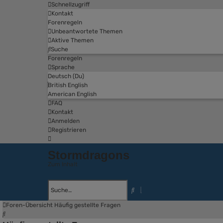
Schnellzugriff
Kontakt
Forenregeln
Unbeantwortete Themen
Aktive Themen
Suche
Forenregeln
Sprache
Deutsch (Du)
British English
American English
FAQ
Kontakt
Anmelden
Registrieren
Stormdragons
Zum Inhalt
Erweiterte
Suche
Suche
Foren-Übersicht
Häufig gestellte Fragen
Suche