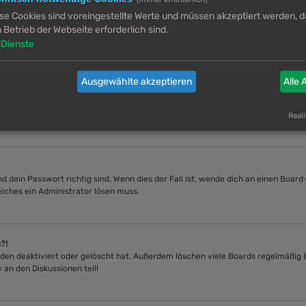
die Board-Administration.
se Cookies sind voreingestellte Werte und müssen akzeptiert werden, da
 Betrieb der Webseite erforderlich sind.
Dienste
ort eingegeben hast. Wenn diese stimmen, dann gibt es zwei Möglichkeiten. W
isungen folgen, die du erhalten hast. Wenn dies nicht der Fall ist, muss dein B
Ausgewählte akzeptieren
Alle 
lbst erledigen oder ein Administrator. Bei der Registrierung wurde dir mitgetei
-Mail-Adresse korrekt eingegeben hast oder die E-Mail von einem Spam-Filter bl
Reali
 dein Passwort richtig sind. Wenn dies der Fall ist, wende dich an einen Board
elches ein Administrator lösen muss.
n?!
den deaktiviert oder gelöscht hat. Außerdem löschen viele Boards regelmäßig B
 an den Diskussionen teil!