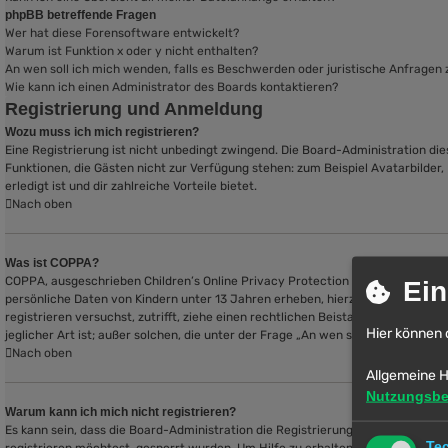
phpBB betreffende Fragen
Wer hat diese Forensoftware entwickelt?
Warum ist Funktion x oder y nicht enthalten?
An wen soll ich mich wenden, falls es Beschwerden oder juristische Anfragen
Wie kann ich einen Administrator des Boards kontaktieren?
Registrierung und Anmeldung
Wozu muss ich mich registrieren?
Eine Registrierung ist nicht unbedingt zwingend. Die Board-Administration diese
Funktionen, die Gästen nicht zur Verfügung stehen: zum Beispiel Avatarbilder,
erledigt ist und dir zahlreiche Vorteile bietet.
Nach oben
Was ist COPPA?
COPPA, ausgeschrieben Children’s Online Privacy Protection Act of 1998 (deut
Ein
persönliche Daten von Kindern unter 13 Jahren erheben, hierzu die Zustimmung
registrieren versuchst, zutrifft, ziehe einen rechtlichen Beistand zu Rate. B
Hier können 
jeglicher Art ist; außer solchen, die unter der Frage „An wen soll ich mich w
Nach oben
Allgemeine H
Nutzungsb
Warum kann ich mich nicht registrieren?
Es kann sein, dass die Board-Administration die Registrierung komplett ausg
Te