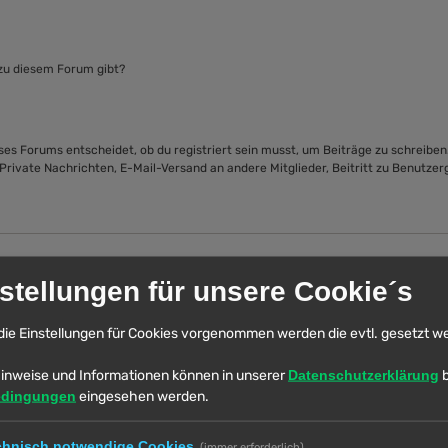
 zu diesem Forum gibt?
s Forums entscheidet, ob du registriert sein musst, um Beiträge zu schreiben. Au
 Private Nachrichten, E-Mail-Versand an andere Mitglieder, Beitritt zu Benutzer
sch: Gesetz zum Schutz der Privatsphäre von Kindern im Internet von 1998) ist 
stellungen für unsere Cookie´s
 der Eltern beziehungsweise des oder der Erziehungsberechtigten benötigen. Wen
itte beachte, dass phpBB Limited und der Besitzer dieses Boards keine Rechtsbe
die Einstellungen für Cookies vorgenommen werden die evtl. gesetzt w
enden, falls es Beschwerden oder juristische Anfragen zu diesem Forum gibt?“ b
inweise und Informationen können in unserer
Datenschutzerklärung
b
edingungen
eingesehen werden.
eschaltet hat, damit sich keine neuen Benutzer mehr anmelden können. Es könn
chnisch notwendige Cookies
(immer erforderlich)