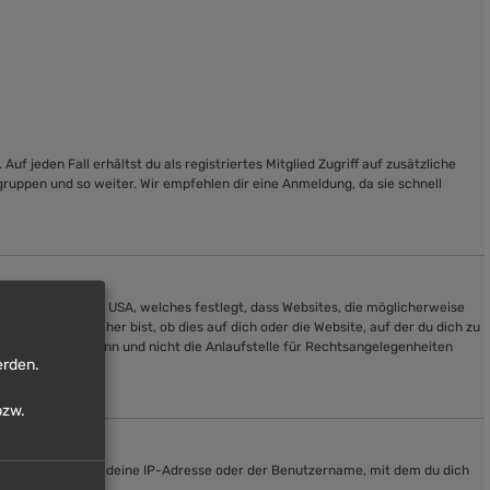
f jeden Fall erhältst du als registriertes Mitglied Zugriff auf zusätzliche
gruppen und so weiter. Wir empfehlen dir eine Anmeldung, da sie schnell
ein Gesetz in den USA, welches festlegt, dass Websites, die möglicherweise
n du dir unsicher bist, ob dies auf dich oder die Website, auf der du dich zu
ratung anbieten kann und nicht die Anlaufstelle für Rechtsangelegenheiten
erden.
ehandelt werden.
zw.
te auch sein, dass deine IP-Adresse oder der Benutzername, mit dem du dich